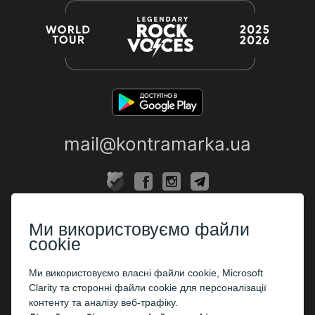
mail@kontramarka.ua
ПРО НАС
Ми використовуємо файли
Каси
cookie
ПАРТНЕРАМ
Ми використовуємо власні файли cookie, Microsoft
Clarity та сторонні файли cookie для персоналізації
Організаторам
контенту та аналізу веб-трафіку.
Корпоративним клієнтам