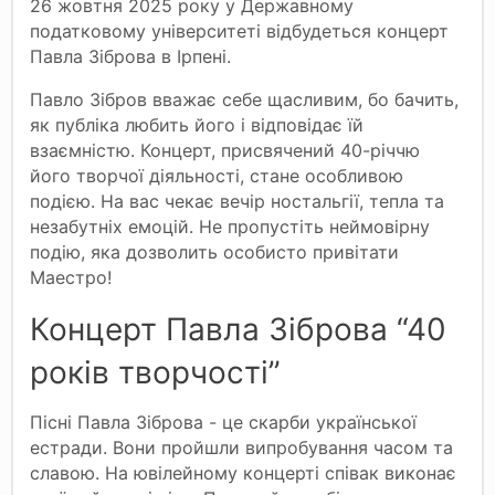
26 жовтня 2025 року у Державному
податковому університеті відбудеться концерт
Павла Зіброва в Ірпені.
Павло Зібров вважає себе щасливим, бо бачить,
як публіка любить його і відповідає їй
взаємністю. Концерт, присвячений 40-річчю
його творчої діяльності, стане особливою
подією. На вас чекає вечір ностальгії, тепла та
незабутніх емоцій. Не пропустіть неймовірну
подію, яка дозволить особисто привітати
Маестро!
Концерт Павла Зіброва “40
років творчості”
Пісні Павла Зіброва - це скарби української
естради. Вони пройшли випробування часом та
славою. На ювілейному концерті співак виконає