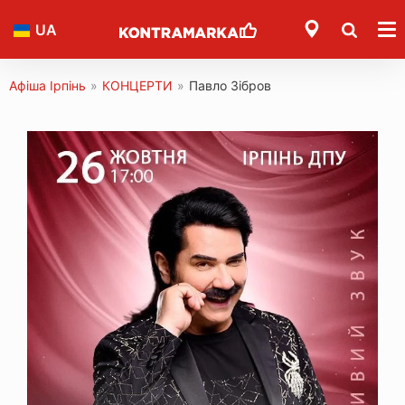
UA
Афіша Ірпінь
»
КОНЦЕРТИ
»
Павло Зібров