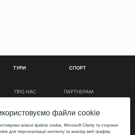
ТУРИ
СПОРТ
ПРО НАС
ПАРТНЕРАМ
Каси
Організаторам
Корпоративним клієнтам
икористовуємо файли cookie
ОПЛАТА
стовуємо власні файли cookie, Microsoft Clarity та сторонні
kie для персоналізації контенту та аналізу веб-трафіку.