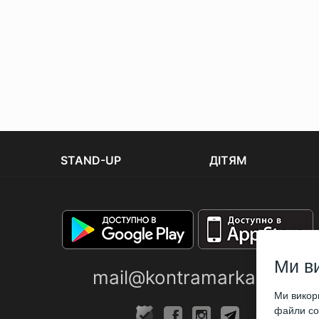
STAND-UP
ДІТЯМ
Ми в
mail@kontramarka.ua
Ми викори
файли coo