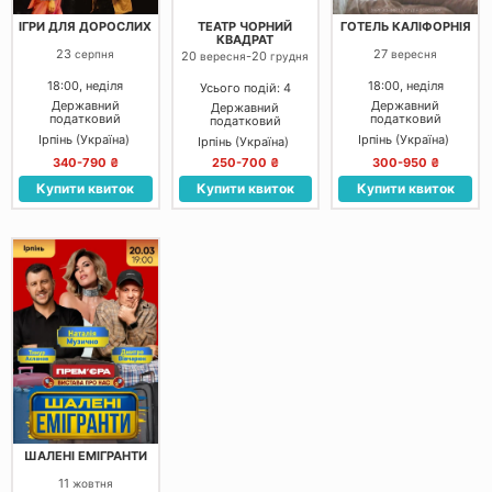
ІГРИ ДЛЯ ДОРОСЛИХ
ТЕАТР ЧОРНИЙ
ГОТЕЛЬ КАЛІФОРНІЯ
КВАДРАТ
23
27
серпня
вересня
20
-
20
вересня
грудня
18:00, неділя
18:00, неділя
Усього подій: 4
Державний
Державний
Державний
податковий
податковий
податковий
університет
університет
університет
Ірпінь (Україна)
Ірпінь (Україна)
Ірпінь (Україна)
340-790 ₴
250-700 ₴
300-950 ₴
Купити квиток
Купити квиток
Купити квиток
ШАЛЕНІ ЕМІГРАНТИ
11
жовтня