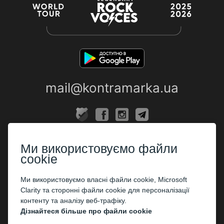
mail@kontramarka.ua
ПРО НАС
Ми використовуємо файли
Каси
cookie
ПАРТНЕРАМ
Ми використовуємо власні файли cookie, Microsoft
Clarity та сторонні файли cookie для персоналізації
Організаторам
контенту та аналізу веб-трафіку.
Корпоративним клієнтам
Дізнайтеся більше про файли cookie
ОПЛАТА