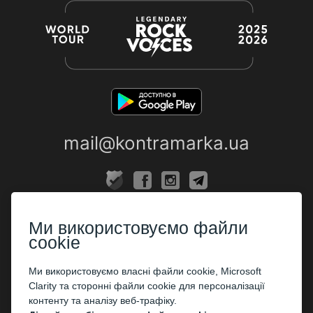
mail@kontramarka.ua
ПРО НАС
Ми використовуємо файли
Каси
cookie
ПАРТНЕРАМ
Ми використовуємо власні файли cookie, Microsoft
Clarity та сторонні файли cookie для персоналізації
Організаторам
контенту та аналізу веб-трафіку.
Корпоративним клієнтам