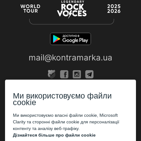
mail@kontramarka.ua
ПРО НАС
Ми використовуємо файли
Каси
cookie
ПАРТНЕРАМ
Ми використовуємо власні файли cookie, Microsoft
Clarity та сторонні файли cookie для персоналізації
Організаторам
контенту та аналізу веб-трафіку.
Корпоративним клієнтам
Дізнайтеся більше про файли cookie