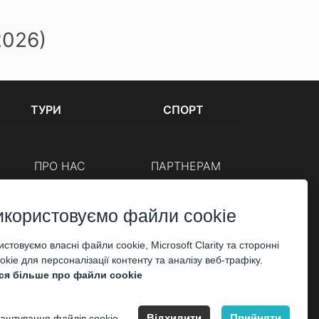
2026)
ТУРИ
СПОРТ
ПРО НАС
ПАРТНЕРАМ
Каси
Організаторам
Корпоративним клієнтам
икористовуємо файли cookie
ОПЛАТА
стовуємо власні файли cookie, Microsoft Clarity та сторонні
kie для персоналізації контенту та аналізу веб-трафіку.
ся більше про файли cookie
Відхилити
Прийняти
аштування файлів cookie