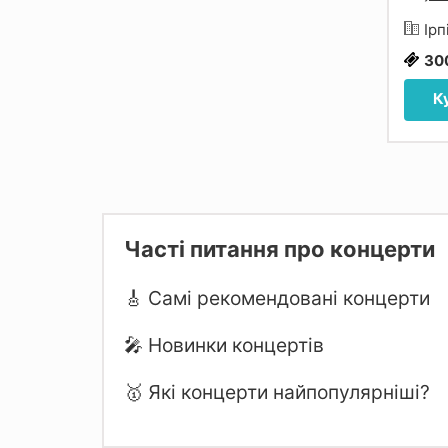
Ірп
30
К
Часті питання про концерти
🎸 Самі рекомендовані концерти
🎤 Новинки концертів
🥇 Які концерти найпопулярніші?