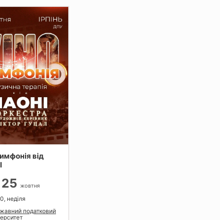
имфонія від
І
25
жовтня
0, неділя
жавний податковий
верситет