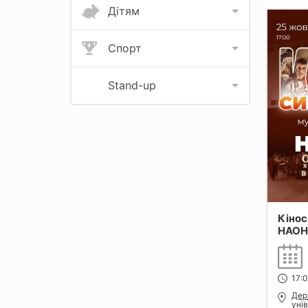
Дітям
Спорт
Stand-up
Кінос
НАОН
17:0
Дер
уні