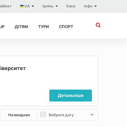
абінет
UA
Ірпінь
Каси
Інфо
UP
ДІТЯМ
ТУРИ
СПОРТ
іверситет
Детальніше
На вихідних