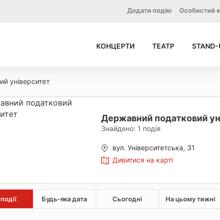
Додати подію
Особистий к
КОНЦЕРТИ
ТЕАТР
STAND-
ий університет
Державний податковий ун
Знайдено:
1
подія
вул. Університетська, 31
Дивитися на карті
 події
Будь-яка дата
Сьогодні
На цьому тижні