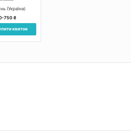
інь (Україна)
0-750 ₴
упити квиток