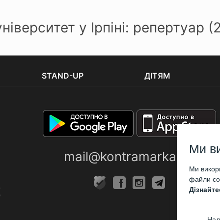
іверситет у Ірпіні: репертуар (
STAND-UP
ДІТЯМ
Ми в
mail@kontramarka.ua
Ми викори
файли coo
Дізнайте
Нал